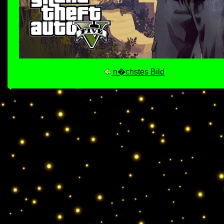
n�chstes Bild